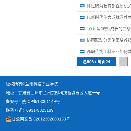
怀进鹏为教育部直属机
以新时代伟大成就涵养
“双师型”教师成长的三
协同联动分类施策培养
高职传统工科专业如何
总506 / 每页24
«
版权所有©兰州科技职业学院
地址：甘肃省兰州市兰州东部科技新城园区大道一号
备案号：陇ICP备18001149号
联系方式：0931-5323189
甘公网安备 62012302000159号