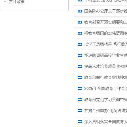
千帆竞发 加快建设教育
方针政策
国务院办公厅关于逐步
教育部召开落实纲要和
把教育强国的宏伟蓝图
以学正风强根基 笃行致
怀进鹏调研高校毕业生
提高人才培养质量 办强
教育部举行教育家精神2
2025年全国教育工作会
教育部党组学习贯彻中
甘肃兰州举办“用英语讲
深入贯彻落实全国教育