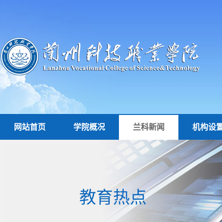
网站首页
学院概况
兰科新闻
机构设
教育热点