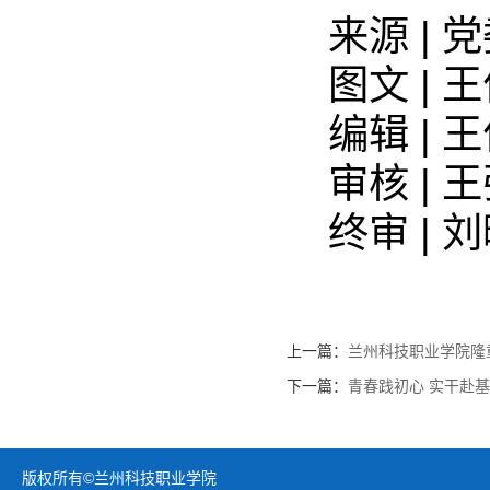
来源 | 
图文 | 
编辑 | 
审核 | 
终审 | 
上一篇：
兰州科技职业学院隆
下一篇：
青春践初心 实干赴基
版权所有©兰州科技职业学院