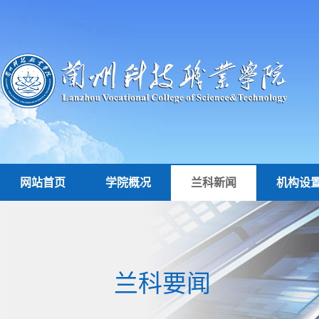
网站首页
学院概况
兰科新闻
机构设
兰科要闻