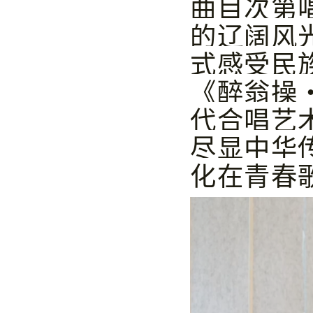
曲目次第
的辽阔风
式感受民
《醉翁操
代合唱艺
尽显中华
化在青春